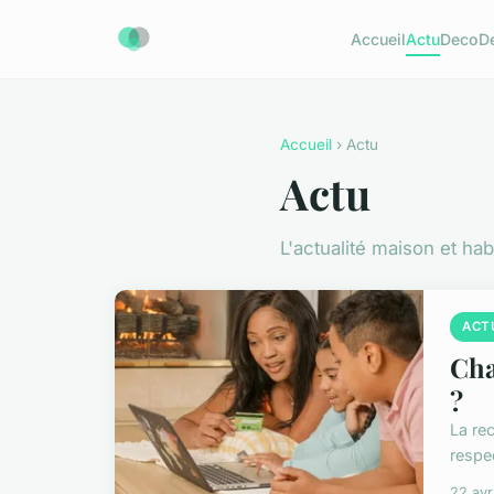
Accueil
Actu
Deco
D
Accueil
› Actu
Actu
L'actualité maison et hab
ACT
Cha
?
La re
respe
22 avr