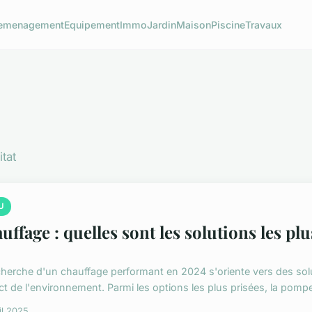
emenagement
Equipement
Immo
Jardin
Maison
Piscine
Travaux
itat
U
uffage : quelles sont les solutions les p
cherche d'un chauffage performant en 2024 s'oriente vers des sol
ct de l'environnement. Parmi les options les plus prisées, la pompe
il 2025