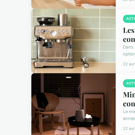
ACT
Les
con
Dans 
optio
22 avr
ACT
Min
con
Le mi
années
22 avr