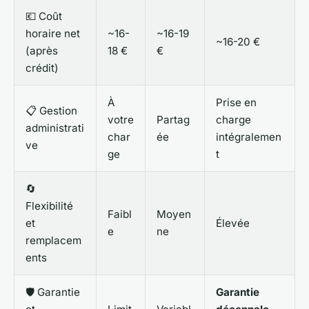
💶 Coût
horaire net
~16-
~16-19
~16-20 €
(après
18 €
€
crédit)
À
Prise en
📋 Gestion
votre
Partag
charge
administrati
char
ée
intégralemen
ve
ge
t
🔄
Flexibilité
Faibl
Moyen
et
Élevée
e
ne
remplacem
ents
🛡️ Garantie
Garantie