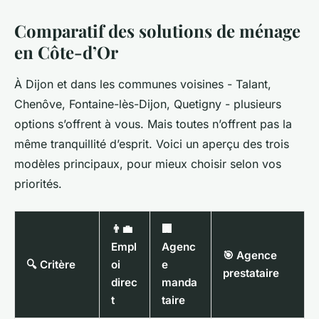
Comparatif des solutions de ménage
en Côte-d’Or
À Dijon et dans les communes voisines - Talant,
Chenôve, Fontaine-lès-Dijon, Quetigny - plusieurs
options s’offrent à vous. Mais toutes n’offrent pas la
même tranquillité d’esprit. Voici un aperçu des trois
modèles principaux, pour mieux choisir selon vos
priorités.
👨‍💼
🏢
Empl
Agenc
🎯 Agence
🔍 Critère
oi
e
prestataire
direc
manda
t
taire