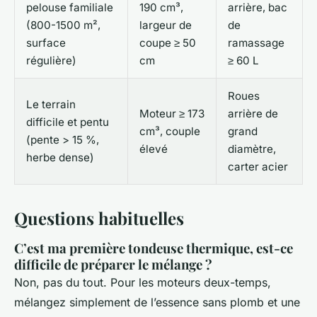
pelouse familiale
190 cm³,
arrière, bac
(800-1500 m²,
largeur de
de
surface
coupe ≥ 50
ramassage
régulière)
cm
≥ 60 L
Roues
Le terrain
Moteur ≥ 173
arrière de
difficile et pentu
cm³, couple
grand
(pente > 15 %,
élevé
diamètre,
herbe dense)
carter acier
Questions habituelles
C’est ma première tondeuse thermique, est-ce
difficile de préparer le mélange ?
Non, pas du tout. Pour les moteurs deux-temps,
mélangez simplement de l’essence sans plomb et une