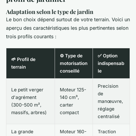
Adaptation selon le type de jardin
Le bon choix dépend surtout de votre terrain. Voici un
aperçu des caractéristiques les plus pertinentes selon
trois profils courants :
⚙️ Type de
✅ Option
🌱 Profil de
motorisation
indispensab
terrain
conseillé
le
Precision
Le petit verger
Moteur 125-
de
d'agrément
140 cm³,
manœuvre,
(300-500 m²,
carter
réglage
massifs, arbres)
compact
centralisé
La grande
Moteur 160-
Traction